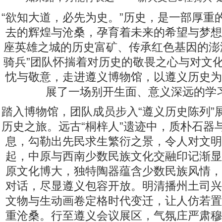
“欲知大道，必先为史。”历史，是一部厚重
去的辉煌与沧桑，孕育着未来的希望与梦想
座英雄之城的历史富矿、传承红色基因的澎
骑兵”团队怀揣着对历史的敬畏之心与对文
忱与敬意，走进遵义博物馆，以遵义历史为
展了一场别开生面、意义深远的学
踏入博物馆，团队成员步入“遵义历史陈列”
历史之旅。远古“桐梓人”遗迹中，质朴石器
息，勾勒出先民求生繁衍之景，令人对文明
起，中原与西南少数民族文化交融印记渐显
原文化博大，独特陶器蕴含少数民族风情，
对话，尽显遵义包容开放。明清播州土司兴
文物与生动画卷定格时代变迁，让人仿若置
重沧桑。行至遵义会议展区，气氛庄严肃穆