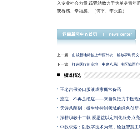
入专业社会力量,该驿站致力于为单身青年
获得感、幸福感。（何平、李永胜）
上一篇：
山城新地标披上华丽外衣，解放碑时尚文
下一篇：
打造医疗新高地！中建八局川南区域医疗
频道精选
王老吉保济口服液成家庭常备药
癌症，不再是绝症——来自保抵力中医现
天诗杀菌剂：微生物控制领域的绿色创新
深耕职教十二载 爱思益以定制化服务点
中数求索：以数字技术为笔，绘就智慧工