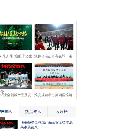
未来人居.;启航千亿生
浪你马淮超开赛在即，淮
态 亿固2026财富
安区队蓄力备战
庆单
化
nda携全领域产品及安
淮安成功举办第四届淮河
技术成果参展第八
华商大会211个签约
热点资讯
阅读榜
本网资讯
Honda携全领域产品及安全技术成
果参展第八...