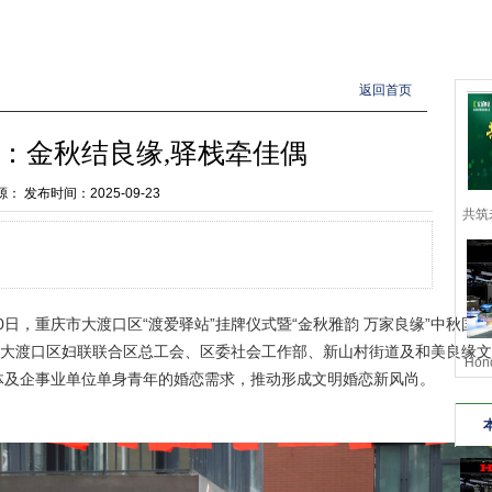
返回首页
：金秋结良缘,驿栈牵佳偶
源：
发布时间：2025-09-23
共筑
20日，重庆市大渡口区“渡爱驿站”挂牌仪式暨“金秋雅韵 万家良缘”中秋国
大渡口区妇联联合区总工会、区委社会工作部、新山村街道及和美良缘文
Ho
体及企事业单位单身青年的婚恋需求，推动形成文明婚恋新风尚。
全