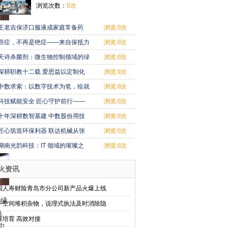
浏览次数：
0次
王老吉保济口服液成家庭常备药
浏览:0次
癌症，不再是绝症——来自保抵力
浏览:0次
中医现代化
天诗杀菌剂：微生物控制领域的绿
浏览:0次
色创新与专
深耕职教十二载 爱思益以定制化
浏览:0次
服务点亮青
中数求索：以数字技术为笔，绘就
浏览:0次
智慧工程新
科技赋能安全 匠心守护前行——
浏览:0次
北京国石安
十年深耕数智基建 中数股份用技
浏览:0次
术让超级工
匠心筑造环保利器 联达机械从张
浏览:0次
家港走向世
湖南光韵科技：IT 领域的璀璨之
浏览:0次
星
火资讯
国人寿财险青岛市分公司新产品火爆上线
渡缘
下空间堆积杂物，说理式执法及时消除隐
换
准培育 高效对接
中