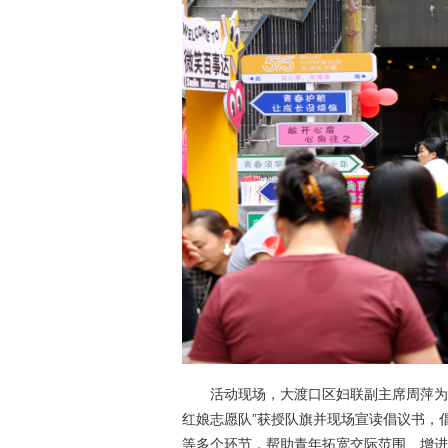
活动现场，大渡口区妇联副主席周萍为
红娘志愿队”获授队旗并现场宣读倡议书，
等多个环节，帮助青年拓宽交际范围、增进