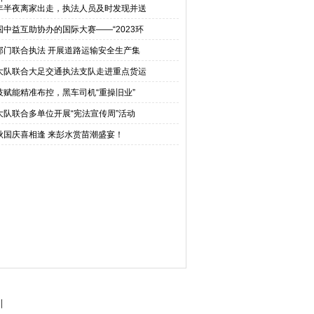
年半夜离家出走，执法人员及时发现并送
国中益互助协办的国际大赛——“2023环
部门联合执法 开展道路运输安全生产集
大队联合大足交通执法支队走进重点货运
技赋能精准布控，黑车司机“重操旧业”
大队联合多单位开展“宪法宣传周”活动
秋国庆喜相逢 来彭水赏苗潮盛宴！
引