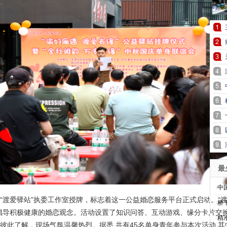
最
·
中
“渡爱驿站”执委工作室授牌，标志着这一公益婚恋服务平台正式启动。“
·
桥
倡导积极健康的婚恋观念。活动设置了知识问答、互动游戏、缘分卡片交
·
精
彼此了解，现场气氛温馨热烈。据悉,共有45名单身青年参与本次活动,其