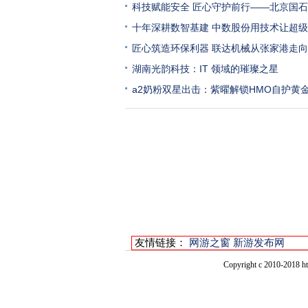
科技赋能安全 匠心守护前行——北京国
十年深耕数智基建 中数股份用技术让超
匠心筑造环保利器 联达机械从张家港走
湖南光韵科技：IT 领域的璀璨之星
a2奶粉双星出击：紫曜解锁HMO自护黄
友情链接：
网游之窗
新游发布网
Copyright c 2010-