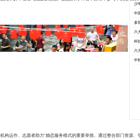
·
少
·
中
·
多
·
六
·
科
·
六
·
中
台、机构运作、志愿者助力”婚恋服务模式的重要举措。通过整合部门资源、