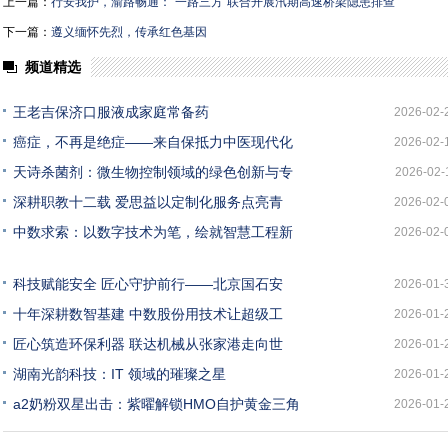
上一篇：
行安我护，渝路畅通：“一路三方”联合开展汛期高速桥梁隐患排查
下一篇：
遵义缅怀先烈，传承红色基因
频道精选
王老吉保济口服液成家庭常备药
2026-02-
癌症，不再是绝症——来自保抵力中医现代化
2026-02-
天诗杀菌剂：微生物控制领域的绿色创新与专
2026-02-
深耕职教十二载 爱思益以定制化服务点亮青
2026-02-
中数求索：以数字技术为笔，绘就智慧工程新
2026-02-
科技赋能安全 匠心守护前行——北京国石安
2026-01-
十年深耕数智基建 中数股份用技术让超级工
2026-01-
匠心筑造环保利器 联达机械从张家港走向世
2026-01-
湖南光韵科技：IT 领域的璀璨之星
2026-01-
a2奶粉双星出击：紫曜解锁HMO自护黄金三角
2026-01-